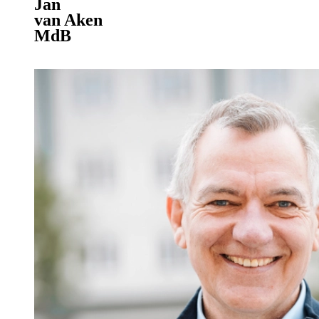
Jan
van Aken
MdB