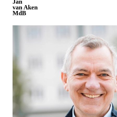
Jan
van Aken
MdB